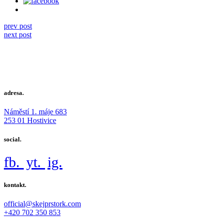
prev post
next post
adresa.
Náměstí 1. máje 683
253 01 Hostivice
social.
fb.
yt.
ig.
kontakt.
official@skejprstork.com
+420 702 350 853