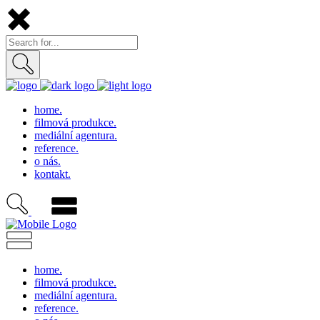
home.
filmová produkce.
mediální agentura.
reference.
o nás.
kontakt.
home.
filmová produkce.
mediální agentura.
reference.